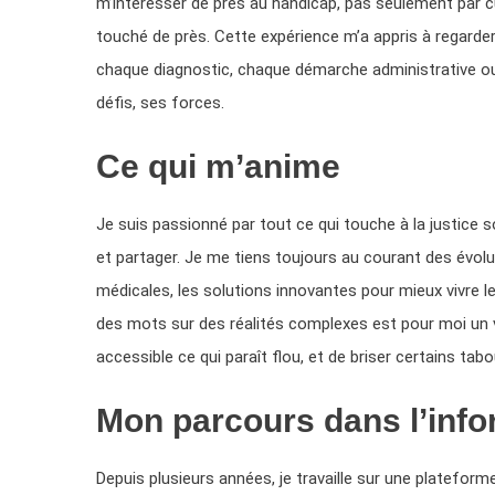
m’intéresser de près au handicap, pas seulement par cu
touché de près. Cette expérience m’a appris à regarde
chaque diagnostic, chaque démarche administrative o
défis, ses forces.
Ce qui m’anime
Je suis passionné par tout ce qui touche à la justice so
et partager. Je me tiens toujours au courant des évolu
médicales, les solutions innovantes pour mieux vivre le q
des mots sur des réalités complexes est pour moi un vér
accessible ce qui paraît flou, et de briser certains tabo
Mon parcours dans l’info
Depuis plusieurs années, je travaille sur une platefor