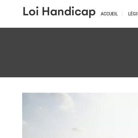
Skip
to
ACCUEIL
LÉGI
content
Tout savoir sur le handicap
Loi handicap