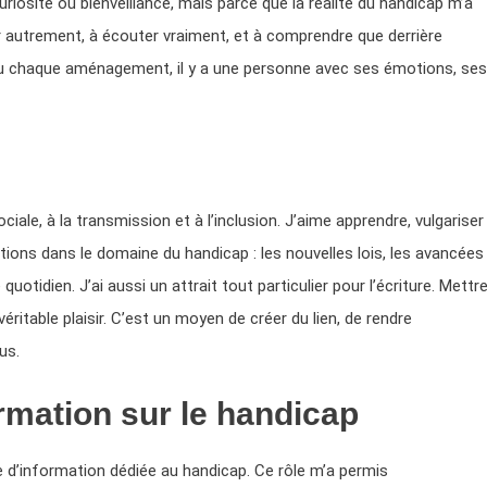
riosité ou bienveillance, mais parce que la réalité du handicap m’a
r autrement, à écouter vraiment, et à comprendre que derrière
u chaque aménagement, il y a une personne avec ses émotions, ses
ciale, à la transmission et à l’inclusion. J’aime apprendre, vulgariser
tions dans le domaine du handicap : les nouvelles lois, les avancées
uotidien. J’ai aussi un attrait tout particulier pour l’écriture. Mettr
itable plaisir. C’est un moyen de créer du lien, de rendre
us.
rmation sur le handicap
me d’information dédiée au handicap. Ce rôle m’a permis