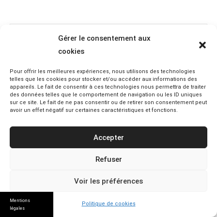
Gérer le consentement aux
Rechercher :
cookies
Pour offrir les meilleures expériences, nous utilisons des technologies
telles que les cookies pour stocker et/ou accéder aux informations des
appareils. Le fait de consentir à ces technologies nous permettra de traiter
des données telles que le comportement de navigation ou les ID uniques
ARTICLES RÉCENTS
sur ce site. Le fait de ne pas consentir ou de retirer son consentement peut
avoir un effet négatif sur certaines caractéristiques et fonctions.
Trisomie 13 : comprendre le pronostic, soins et
ressources pour les familles
Accepter
Macaron handicapé (carte européenne) : droits,
Refuser
sanctions et voyage en Europe
Voir les préférences
GIC / GIG : rôles, financements et comment s’engager
Mentions
Politique de cookies
(guide pour pros)
légales