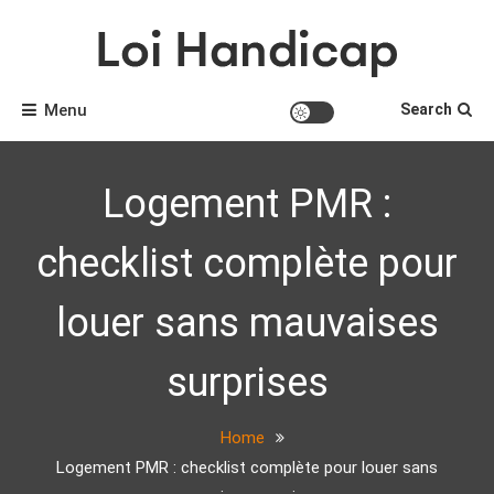
Skip
to
content
Tout savoir sur le handicap
Loi handicap
Menu
Search
Logement PMR :
checklist complète pour
louer sans mauvaises
surprises
Home
Logement PMR : checklist complète pour louer sans